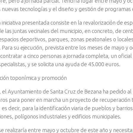
re, pero a jornada parcial. Tendría lugar entre mayo y oc
s nuevas tecnologías y el diseño y gestión de programas 
 iniciativa presentada consiste en la revalorización de es
 las juntas vecinales del municipio, en concreto, de cent
 espacios deportivos, parques, zonas peatonales o locale
. Para su ejecución, prevista entre los meses de mayo y o
 contratar a cinco personas a jornada completa, un oficial
ecialistas, y se solicita una ayuda de 45.000 euros.
ión toponímica y promoción
 el Ayuntamiento de Santa Cruz de Bezana ha pedido al 
ros para poner en marcha un proyecto de recuperación 
 es decir, para la identificación viaria de pueblos y barrios,
ones, polígonos industriales y edificios municipales.
e realizaría entre mayo y octubre de este año y necesita,