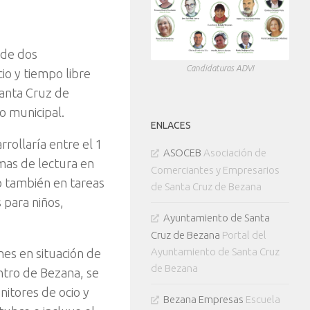
 de dos
Candidaturas ADVI
io y tiempo libre
Santa Cruz de
o municipal.
ENLACES
rollaría entre el 1
ASOCEB
Asociación de
amas de lectura en
Comerciantes y Empresarios
ro también en tareas
de Santa Cruz de Bezana
 para niños,
Ayuntamiento de Santa
Cruz de Bezana
Portal del
Ayuntamiento de Santa Cruz
nes en situación de
de Bezana
entro de Bezana, se
nitores de ocio y
Bezana Empresas
Escuela