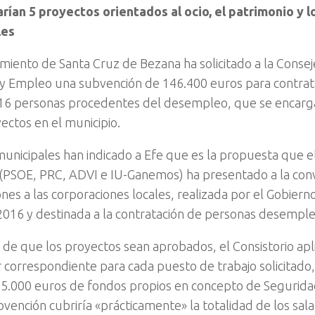
arían 5 proyectos orientados al ocio, el patrimonio y 
les
miento de Santa Cruz de Bezana ha solicitado a la Conse
y Empleo una subvención de 146.400 euros para contrata
16 personas procedentes del desempleo, que se encarga
ectos en el municipio.
unicipales han indicado a Efe que es la propuesta que e
(PSOE, PRC, ADVI e IU-Ganemos) ha presentado a la con
nes a las corporaciones locales, realizada por el Gobiern
2016 y destinada a la contratación de personas desempl
o de que los proyectos sean aprobados, el Consistorio apl
r correspondiente para cada puesto de trabajo solicitado
25.000 euros de fondos propios en concepto de Segurida
vención cubriría «prácticamente» la totalidad de los sala