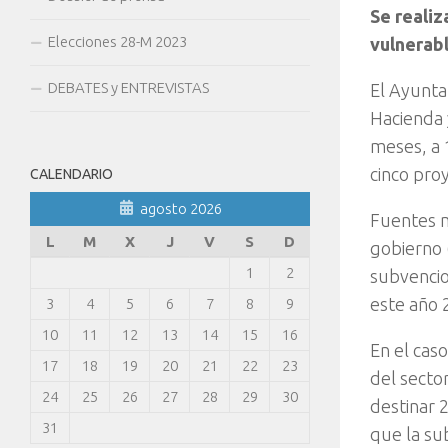
Se realiz
Elecciones 28-M 2023
vulnerab
DEBATES y ENTREVISTAS
El Ayunta
Hacienda 
meses, a 
cinco proy
CALENDARIO
agosto 2026
Fuentes m
L
M
X
J
V
S
D
gobierno 
1
2
subvencio
este año 
3
4
5
6
7
8
9
10
11
12
13
14
15
16
En el cas
17
18
19
20
21
22
23
del secto
24
25
26
27
28
29
30
destinar 
31
que la sub