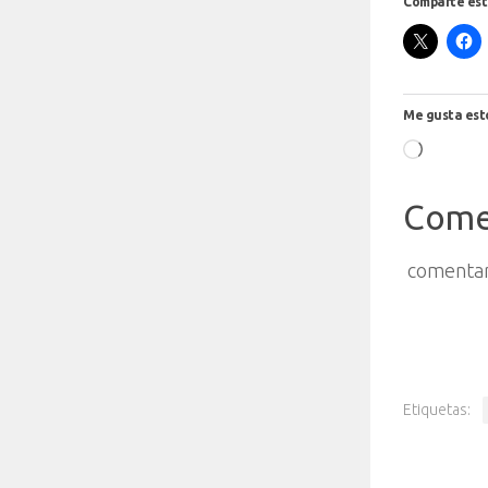
Comparte est
Me gusta est
Cargand
Come
comentar
Etiquetas: