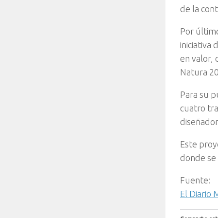
de la con
Por últim
iniciativ
en valor, 
Natura 20
Para su p
cuatro tr
diseñador
Este proye
donde se u
Fuente:
El Diario