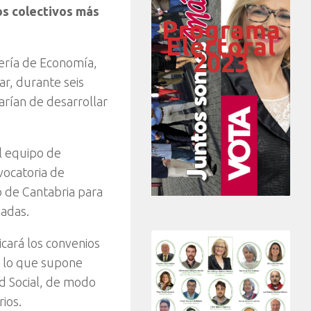
los colectivos más
Programa
Electoral
2023
jería de Economía,
r, durante seis
rían de desarrollar
l equipo de
vocatoria de
o de Cantabria para
eadas.
icará los convenios
, lo que supone
d Social, de modo
rios.