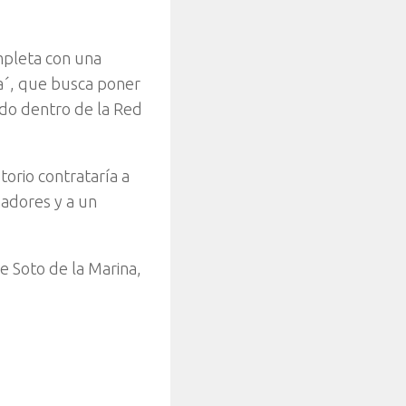
mpleta con una
a´, que busca poner
uido dentro de la Red
orio contrataría a
madores y a un
de Soto de la Marina,