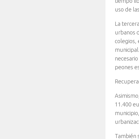
tiempo lib
uso de la
La tercera
urbanos de
colegios,
municipal
necesario
peones esp
Recuperac
Asimismo,
11.400 eu
municipio,
urbanizaci
También s