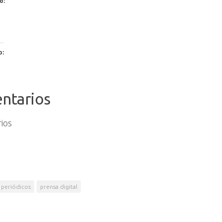
o:
o:
o...
ntarios
ios
periódicos
prensa digital