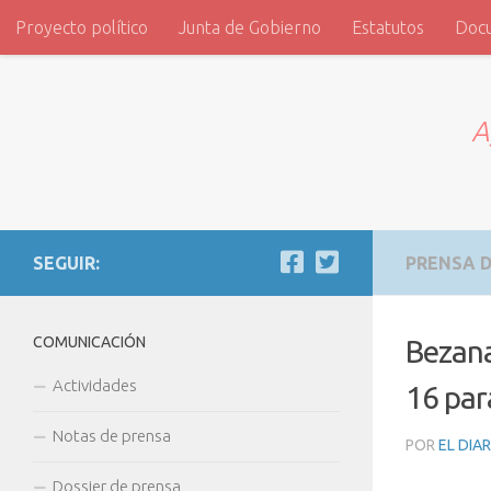
Proyecto político
Junta de Gobierno
Estatutos
Doc
Saltar al contenido
ADVI
A
SEGUIR:
PRENSA D
COMUNICACIÓN
Bezana
Actividades
16 par
Notas de prensa
POR
EL DIA
Dossier de prensa