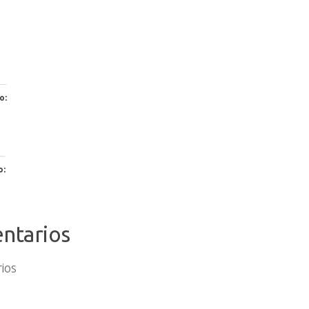
o:
o:
ntarios
ios