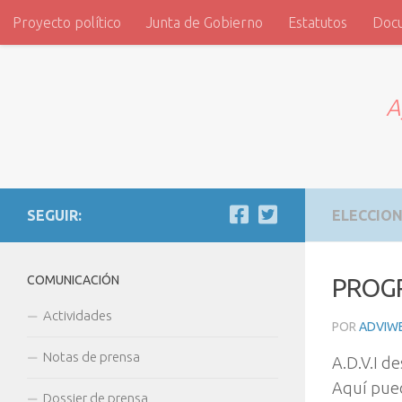
Proyecto político
Junta de Gobierno
Estatutos
Doc
Saltar al contenido
ADVI
A
SEGUIR:
ELECCION
COMUNICACIÓN
PROG
Actividades
POR
ADVIW
Notas de prensa
A.D.V.I de
Aquí pued
Dossier de prensa