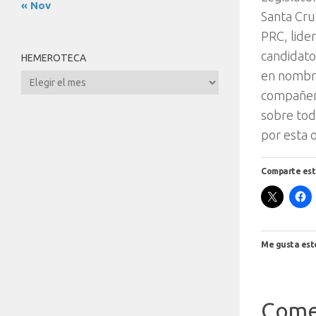
« Nov
Santa Cru
PRC, lide
candidato
HEMEROTECA
en nombre
Hemeroteca
compañero
sobre tod
por esta 
Comparte est
Me gusta est
Come