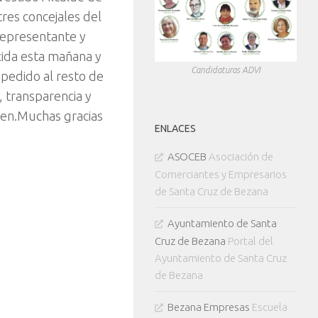
res concejales del
representante y
cida esta mañana y
Candidaturas ADVI
pedido al resto de
 transparencia y
cen.Muchas gracias
ENLACES
ASOCEB
Asociación de
Comerciantes y Empresarios
de Santa Cruz de Bezana
Ayuntamiento de Santa
Cruz de Bezana
Portal del
Ayuntamiento de Santa Cruz
de Bezana
Bezana Empresas
Escuela