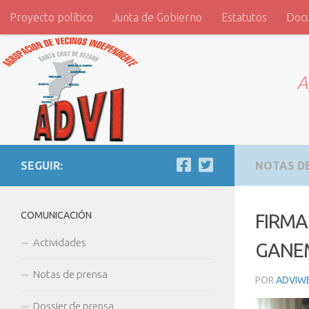
Proyecto político
Junta de Gobierno
Estatutos
Doc
Saltar al contenido
ADVI
A
SEGUIR:
NOTAS D
COMUNICACIÓN
FIRMA
Actividades
GANE
Notas de prensa
POR
ADVIW
Dossier de prensa