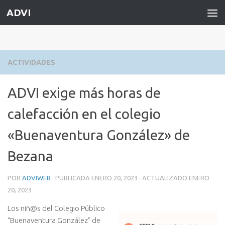
ADVI
Saltar al contenido
ACTIVIDADES
ADVI exige más horas de
calefacción en el colegio
«Buenaventura González» de
Bezana
POR
ADVIWEB
· PUBLICADA
ENERO 20, 2023
· ACTUALIZADO
ENERO
20, 2023
Los niñ@s del Colegio Público
“Buenaventura González” de