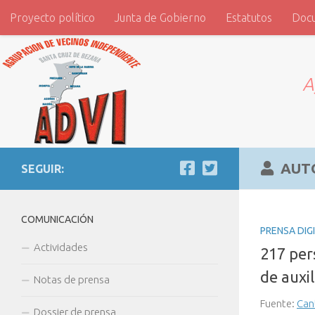
Proyecto político
Junta de Gobierno
Estatutos
Doc
Saltar al contenido
ADVI
A
AUT
SEGUIR:
COMUNICACIÓN
PRENSA DIG
Actividades
217 per
de auxil
Notas de prensa
Fuente:
Can
Dossier de prensa