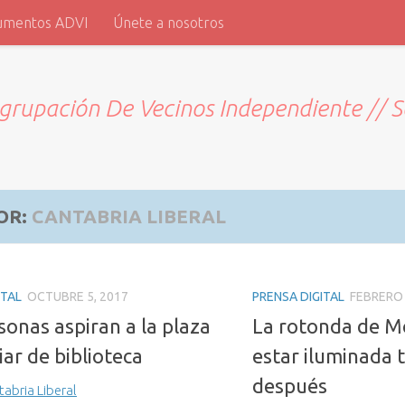
umentos ADVI
Únete a nosotros
grupación De Vecinos Independiente // 
OR:
CANTABRIA LIBERAL
ITAL
OCTUBRE 5, 2017
PRENSA DIGITAL
FEBRERO 
sonas aspiran a la plaza
La rotonda de M
iar de biblioteca
estar iluminada 
después
tabria Liberal