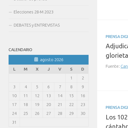
Elecciones 28-M 2023
DEBATES y ENTREVISTAS
PRENSA DIG
Adjudic
CALENDARIO
gloriet
agosto 2026
Fuente:
Can
L
M
X
J
V
S
D
1
2
3
4
5
6
7
8
9
10
11
12
13
14
15
16
17
18
19
20
21
22
23
PRENSA DIG
24
25
26
27
28
29
30
Los 102
31
cántabr