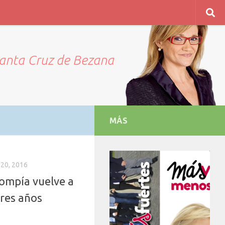
Santa Cruz de Bezana
MÁS
20, 2016
ompía vuelve a
tres años