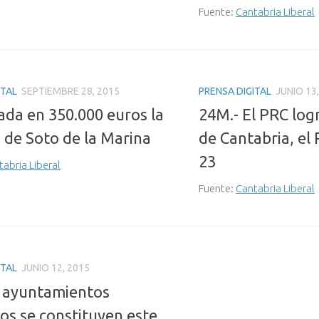
Fuente:
Cantabria Liberal
ITAL
SEPTIEMBRE 28, 2015
PRENSA DIGITAL
JUNIO 13
ada en 350.000 euros la
24M.- El PRC logr
a de Soto de la Marina
de Cantabria, el 
23
tabria Liberal
Fuente:
Cantabria Liberal
ITAL
JUNIO 12, 2015
 ayuntamientos
os se constituyen este