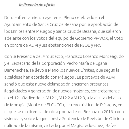
la licencia de oficio.
Duro enfrentamiento ayer en el Pleno celebrado en el
Ayuntamiento de Santa Cruz de Bezana por la aprobación de
los Limites entre Piélagos y Santa Cruz de Bezana, que salieron
adelante con los votos del equipo de Gobierno PP-VOX, el Voto
en contra de ADVI y las abstenciones de PSOE y PRC.
Con la Presencia del Arquitecto, Francisco Lorenzo Monteagudo
y el Secretario de la Corporación, Pedro María de Egaña
Barrenechea, se llevó a Pleno los nuevos Límites, que según la
alcaldesa han acordado con Piélagos . La portavoz de ADVI
señaló que esta nueva delimitación encierran presuntas
ilegalidades y generación de nuevos mojones, concretamente
en el 12, añadiendo el M12 1, M12 2 y M12 3, a la altura del alto
de Mompía (Monte de El CUCO), terreno rústico de Piélagos, en
el que se dio licencia de obra por parte de Bezana en 2016 a una
vivienda y sobre la que consta Sentencia de Revisión de Oficio o
nulidad de la misma, dictada por el Magistrado- Juez, Rafael