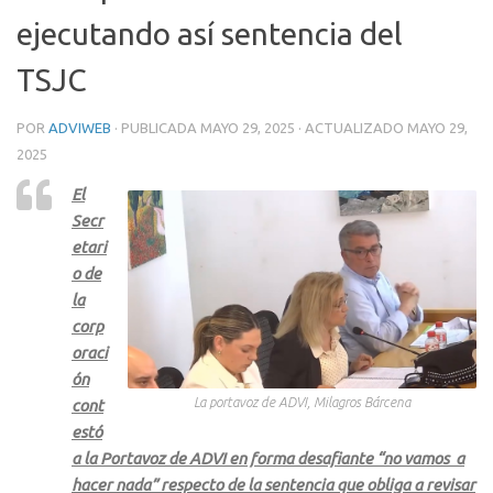
ejecutando así sentencia del
TSJC
POR
ADVIWEB
· PUBLICADA
MAYO 29, 2025
· ACTUALIZADO
MAYO 29,
2025
El
Secr
etari
o de
la
corp
oraci
ón
La portavoz de ADVI, Milagros Bárcena
cont
estó
a la Portavoz de ADVI en forma desafiante “no vamos a
hacer nada” respecto de la sentencia que obliga a revisar