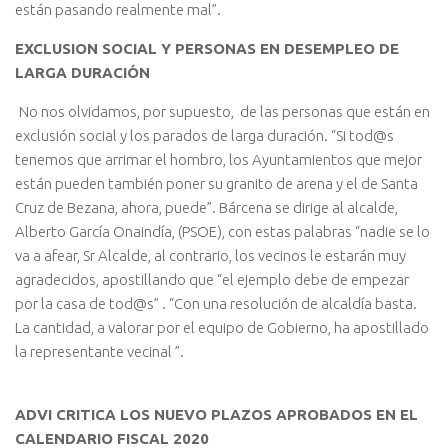
están pasando realmente mal”.
EXCLUSION SOCIAL Y PERSONAS EN DESEMPLEO DE
LARGA DURACIÓN
No nos olvidamos, por supuesto, de las personas que están en
exclusión social y los parados de larga duración. “Si tod@s
tenemos que arrimar el hombro, los Ayuntamientos que mejor
están pueden también poner su granito de arena y el de Santa
Cruz de Bezana, ahora, puede”. Bárcena se dirige al alcalde,
Alberto García Onaindía, (PSOE), con estas palabras “nadie se lo
va a afear, Sr Alcalde, al contrario, los vecinos le estarán muy
agradecidos, apostillando que “el ejemplo debe de empezar
por la casa de tod@s” . “Con una resolución de alcaldía basta.
La cantidad, a valorar por el equipo de Gobierno, ha apostillado
la representante vecinal ”.
ADVI CRITICA LOS NUEVO PLAZOS APROBADOS EN EL
CALENDARIO FISCAL 2020