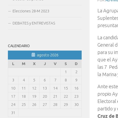
POR
ADVIW
La Agrupa
Elecciones 28-M 2023
Suplentes
DEBATES y ENTREVISTAS
presunta
La candid
General d
CALENDARIO
para su i
agosto 2026
que el Ay
L
M
X
J
V
S
D
las 7 Ped
1
2
la Marina
3
4
5
6
7
8
9
Ante este
10
11
12
13
14
15
16
propio Ay
17
18
19
20
21
22
23
Electoral
24
25
26
27
28
29
30
partido y
31
Cruz de 