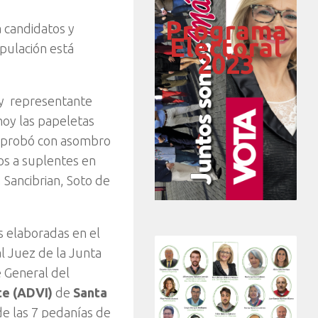
Programa
 candidatos y
Electoral
pulación está
2023
y representante
hoy las papeletas
omprobó con asombro
os a suplentes en
Sancibrian, Soto de
 elaboradas en el
l Juez de la Junta
e General del
te (ADVI)
de
Santa
de las 7 pedanías de