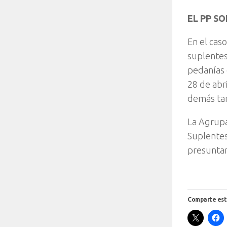
EL PP S
En el cas
suplentes
pedanías 
28 de abr
demás ta
La Agrupa
Suplentes
presuntam
Comparte est