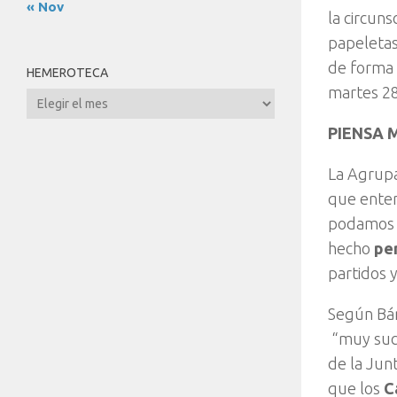
« Nov
la circun
papeletas
de forma 
HEMEROTECA
martes 28
Hemeroteca
PIENSA 
La Agrupa
que enten
podamos c
hecho
per
partidos 
Según Bár
“muy suci
de la Jun
que los
C