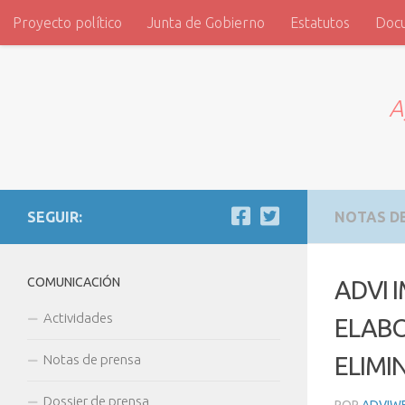
Proyecto político
Junta de Gobierno
Estatutos
Doc
Saltar al contenido
ADVI
A
SEGUIR:
NOTAS D
COMUNICACIÓN
ADVI 
Actividades
ELABO
Notas de prensa
ELIMI
Dossier de prensa