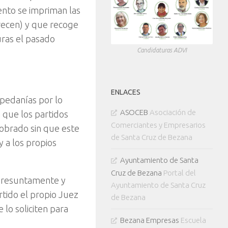
ento se impriman las
recen) y que recoge
uras el pasado
Candidaturas ADVI
ENLACES
 pedanías por lo
ASOCEB
Asociación de
que los partidos
Comerciantes y Empresarios
obrado sin que este
de Santa Cruz de Bezana
 a los propios
Ayuntamiento de Santa
Cruz de Bezana
Portal del
 presuntamente y
Ayuntamiento de Santa Cruz
rtido el propio Juez
de Bezana
 lo soliciten para
Bezana Empresas
Escuela