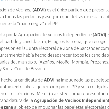
EB
· PUBLICADA
MAYO 2, 2015
· ACTUALIZADO
MAYO 5, 2015
ción de Vecinos,
(ADVI)
es el único partido que presenta
 a todas las pedanías y asegura que detrás de esta mani
mente la “mano negra” del PP
ata por la Agrupación de Vecinos Independiente (
ADVI)
el partido y candidatura, Milagros Bárcena, que recogió 
mpresión en la Junta Electoral de Zona de Santander c
untamiento había hecho desaparecer todos los candidat
anías del municipio, (Azoños, Maoño, Mompía, Prezanes, 
 y Santa Cruz de Bezana.
 hecho la candidata de
ADVI
ha impugnado las papeletas
untamiento, ahora gobernado por el PP y se ha dirigido a
 en estos términos: Me dirijo a usted como representant
 candidatura de la
Agrupación de Vecinos Independien
Bezana
al objeto de impugnar las papeletas electorales 