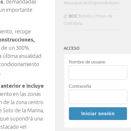
as
, demandadas
Municipal de Emprendedores
 un importante
BOC
Boletín Oficias de
Cantabria
iento, recoge
onstrucciones,
s, de un 300%.
ACCESO
a última anualidad
Nombre de usuario
acondicionamiento
.
anterior e incluye
Contraseña
iento en las zonas
n de la zona centro
 Soto de la Marina,
, que supondrá una
estacado «el