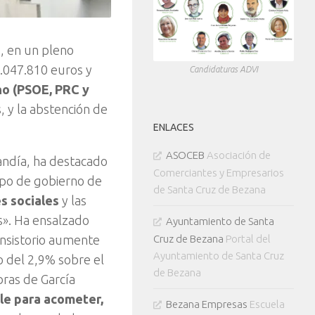
, en un pleno
.047.810 euros y
Candidaturas ADVI
no (PSOE, PRC y
, y la abstención de
ENLACES
ASOCEB
Asociación de
nandía, ha destacado
Comerciantes y Empresarios
ipo de gobierno de
de Santa Cruz de Bezana
s sociales
y las
es». Ha ensalzado
Ayuntamiento de Santa
onsistorio aumente
Cruz de Bezana
Portal del
Ayuntamiento de Santa Cruz
o del 2,9% sobre el
de Bezana
bras de García
le para acometer,
Bezana Empresas
Escuela