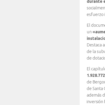
durante e
socialmen
esfuerzo 
El docume
un
«aumen
instalaci
Destaca a
de la sub
de dotacio
El capítu
1.928.772
de Bergon
de Santa 
además de
inversión