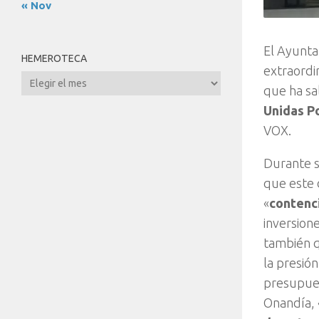
« Nov
El Ayunta
HEMEROTECA
extraordi
Hemeroteca
que ha sa
Unidas P
VOX.
Durante s
que este 
«
contenci
inversione
también q
la presió
presupues
Onandía,