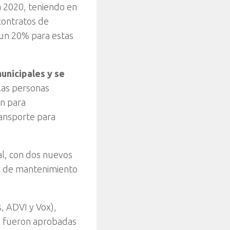
 2020, teniendo en
contratos de
 un 20% para estas
municipales y se
 las personas
ón para
ansporte para
cal, con dos nuevos
al de mantenimiento
s, ADVI y Vox),
 fueron aprobadas