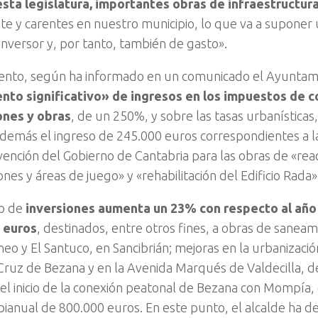
sta legislatura, importantes obras de infraestructur
te y carentes en nuestro municipio, lo que va a suponer
inversor y, por tanto, también de gasto».
nto, según ha informado en un comunicado el Ayuntam
to significativo» de ingresos en los impuestos de c
ones y obras
, de un 250%, y sobre las tasas urbanística
demás el ingreso de 245.000 euros correspondientes a l
vención del Gobierno de Cantabria para las obras de «re
nes y áreas de juego» y «rehabilitación del Edificio Rada»
lo de
inversiones aumenta un 23% con respecto al año 
 euros
, destinados, entre otros fines, a obras de saneam
eo y El Santuco, en Sancibrián; mejoras en la urbanizació
Cruz de Bezana y en la Avenida Marqués de Valdecilla, de
l inicio de la conexión peatonal de Bezana con Mompía
 bianual de 800.000 euros. En este punto, el alcalde ha d