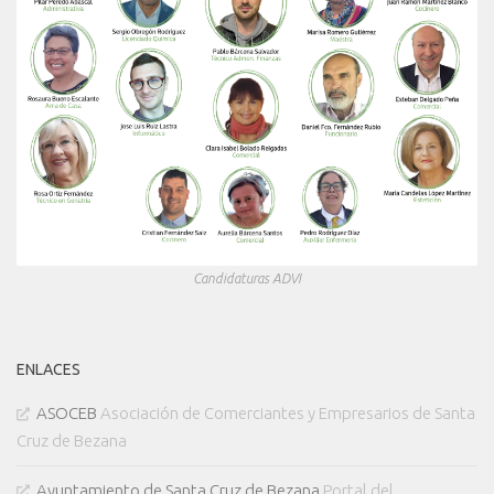
Candidaturas ADVI
ENLACES
ASOCEB
Asociación de Comerciantes y Empresarios de Santa
Cruz de Bezana
Ayuntamiento de Santa Cruz de Bezana
Portal del