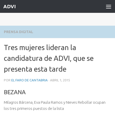
ADVI
Saltar al contenido
PRENSA DIGITAL
Tres mujeres lideran la
candidatura de ADVI, que se
presenta esta tarde
POR
EL FARO DE CANTABRIA
·
ABRIL 1, 2015
BEZANA
Milagros Bárcena, Eva Paula Ramos y Nieves Rebollar ocupan
los tres primeros puestos de la lista