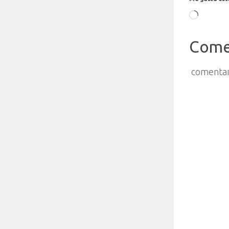
Cargand
Come
comentar