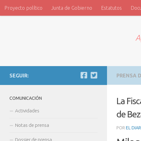
Proyecto político
Junta de Gobierno
Estatutos
Doc
Saltar al contenido
ADVI
A
SEGUIR:
PRENSA D
COMUNICACIÓN
La Fisc
Actividades
de Be
Notas de prensa
POR
EL DIA
Dossier de prensa