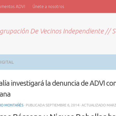
umentos ADVI
Únete a nosotros
grupación De Vecinos Independiente // 
IGITAL
alía investigará la denuncia de ADVI con
zana
RIO MONTAÑÉS
· PUBLICADA
SEPTIEMBRE 6, 2014
· ACTUALIZADO
MARZ