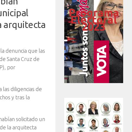
abían
Programa
nicipal
Electoral
a arquitecta
2023
e la denuncia que las
 de Santa Cruz de
P), por
 las diligencias de
chos y tras la
habían solicitado un
de la arquitecta