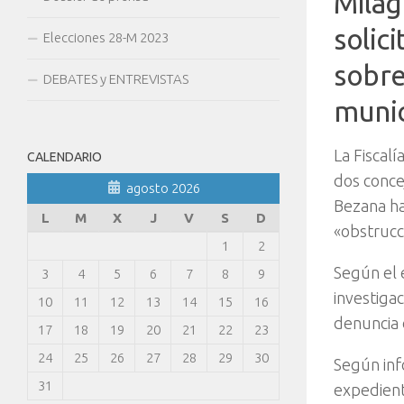
Milag
solic
Elecciones 28-M 2023
sobre
DEBATES y ENTREVISTAS
munic
La Fiscalí
CALENDARIO
dos conce
agosto 2026
Bezana ha
L
M
X
J
V
S
D
«obstrucci
1
2
Según el e
3
4
5
6
7
8
9
investigac
10
11
12
13
14
15
16
denuncia 
17
18
19
20
21
22
23
24
25
26
27
28
29
30
Según inf
31
expedient