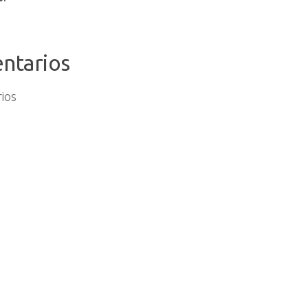
o...
ntarios
ios