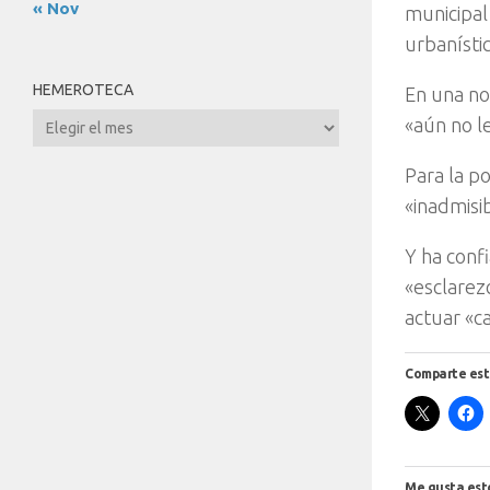
« Nov
municipal
urbanístic
HEMEROTECA
En una no
Hemeroteca
«aún no l
Para la p
«inadmisib
Y ha confi
«esclarez
actuar «ca
Comparte est
Me gusta est