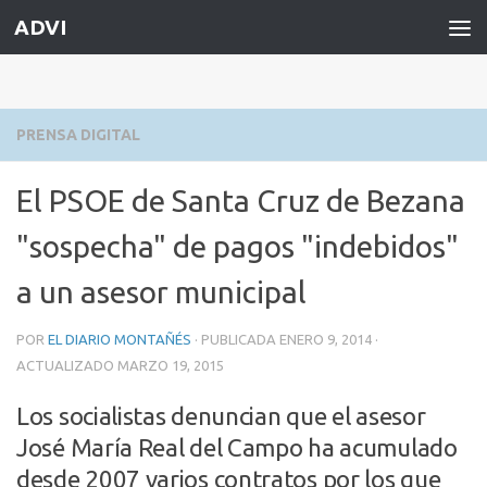
ADVI
Saltar al contenido
PRENSA DIGITAL
El PSOE de Santa Cruz de Bezana
"sospecha" de pagos "indebidos"
a un asesor municipal
POR
EL DIARIO MONTAÑÉS
· PUBLICADA
ENERO 9, 2014
·
ACTUALIZADO
MARZO 19, 2015
Los socialistas denuncian que el asesor
José María Real del Campo ha acumulado
desde 2007 varios contratos por los que