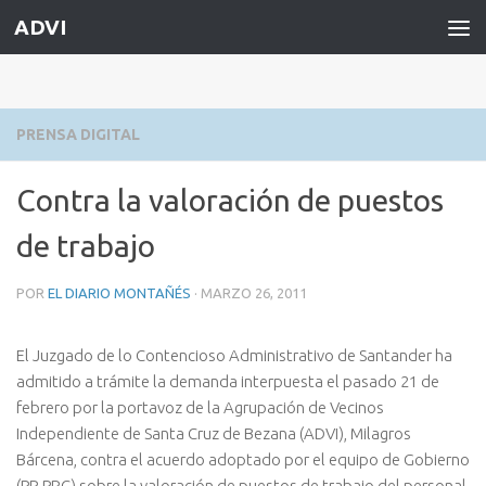
ADVI
Saltar al contenido
PRENSA DIGITAL
Contra la valoración de puestos
de trabajo
POR
EL DIARIO MONTAÑÉS
·
MARZO 26, 2011
El Juzgado de lo Contencioso Administrativo de Santander ha
admitido a trámite la demanda interpuesta el pasado 21 de
febrero por la portavoz de la Agrupación de Vecinos
Independiente de Santa Cruz de Bezana (ADVI), Milagros
Bárcena, contra el acuerdo adoptado por el equipo de Gobierno
(PP-PRC) sobre la valoración de puestos de trabajo del personal