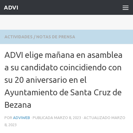
ADVI
Saltar al contenido
ACTIVIDADES
/
NOTAS DE PRENSA
ADVI elige mañana en asamblea
a su candidato coincidiendo con
su 20 aniversario en el
Ayuntamiento de Santa Cruz de
Bezana
POR
ADVIWEB
· PUBLICADA
MARZO 8, 2023
· ACTUALIZADO
MARZO
8, 2023