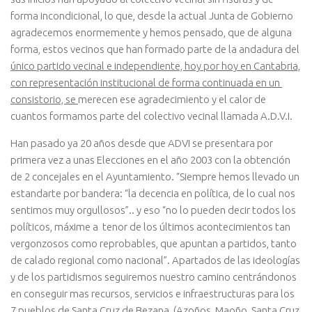
forma incondicional, lo que, desde la actual Junta de Gobierno
agradecemos enormemente y hemos pensado, que de alguna
forma, estos vecinos que han formado parte de la andadura del
único partido vecinal e independiente, hoy por hoy en Cantabria,
con representación institucional de forma continuada en un
consistorio, se
merecen ese agradecimiento y el calor de
cuantos formamos parte del colectivo vecinal llamada A.D.V.I.
Han pasado ya 20 años desde que ADVI se presentara por
primera vez a unas Elecciones en el año 2003 con la obtención
de 2 concejales en el Ayuntamiento. “Siempre hemos llevado un
estandarte por bandera: “la decencia en política, de lo cual nos
sentimos muy orgullosos”.. y eso “no lo pueden decir todos los
políticos, máxime a tenor de los últimos acontecimientos tan
vergonzosos como reprobables, que apuntan a partidos, tanto
de calado regional como nacional”. Apartados de las ideologías
y de los partidismos seguiremos nuestro camino centrándonos
en conseguir mas recursos, servicios e infraestructuras para los
7 pueblos de Santa Cruz de Bezana, (Azoños, Maoño, Santa Cruz