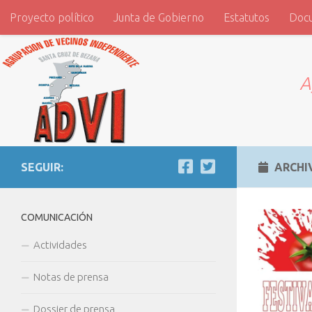
Proyecto político
Junta de Gobierno
Estatutos
Doc
Saltar al contenido
ADVI
A
SEGUIR:
ARCHI
COMUNICACIÓN
Actividades
Notas de prensa
Dossier de prensa