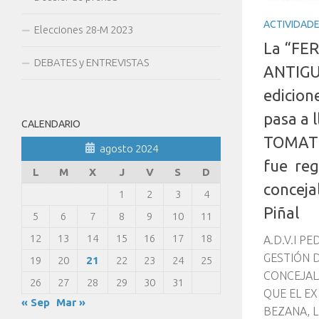
ACTIVIDAD
Elecciones 28-M 2023
La “FE
DEBATES y ENTREVISTAS
ANTIGU
edicion
pasa a 
CALENDARIO
TOMATE
agosto 2024
fue reg
L
M
X
J
V
S
D
conceja
1
2
3
4
Piñal
5
6
7
8
9
10
11
12
13
14
15
16
17
18
A.D.V.I P
GESTIÓN D
19
20
21
22
23
24
25
CONCEJAL
26
27
28
29
30
31
QUE EL E
« Sep
Mar »
BEZANA, L