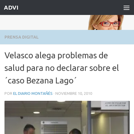
ADVI
Saltar al contenido
PRENSA DIGITAL
Velasco alega problemas de
salud para no declarar sobre el
´caso Bezana Lago´
POR
EL DIARIO MONTAÑÉS
·
NOVIEMBRE 10, 2010