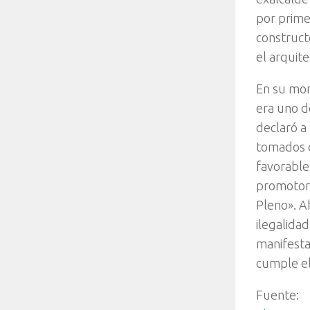
por prime
constructo
el arquite
En su mom
era uno d
declaró a
tomados d
favorable
promotor 
Pleno». A
ilegalida
manifestac
cumple el
Fuente: