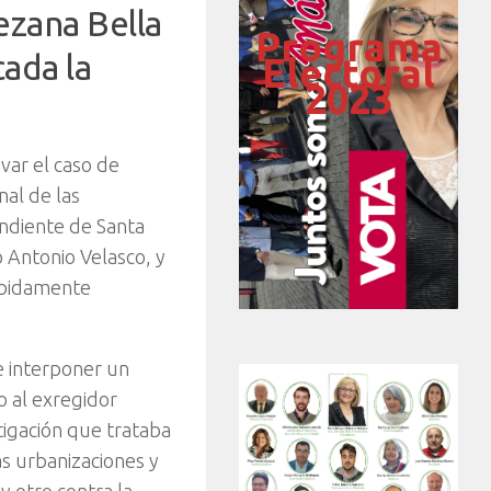
ezana Bella
Programa
cada la
Electoral
2023
var el caso de
nal de las
endiente de Santa
 Antonio Velasco, y
debidamente
e interponer un
o al exregidor
tigación que trataba
as urbanizaciones y