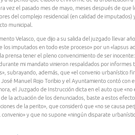
ra vez el pasado mes de mayo, meses después de que lo 
res del complejo residencial (en calidad de imputados) y 
cto municipal.
ento Velasco, que dijo a su salida del juzgado llevar año
e los imputados en todo este proceso» por un «lapsus ad
 la prensa tener el pleno convencimiento de ser inocente
urante mi mandato vinieron respaldados por informes té
s», subrayando, además, que «el convenio urbanístico fi
José Manuel Rojo Toribio y el Ayuntamiento contó con el
hora, el Juzgado de Instrucción dicta en el auto que «no 
d de la actuación de los denunciados, baste a estos efecto
iones de la perito», que consideró que «no se causa perju
 convenio» y que no supone «ningún disparate urbanístic