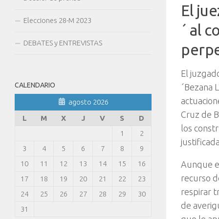
El ju
Elecciones 28-M 2023
´ al 
DEBATES y ENTREVISTAS
perpe
El juzgad
CALENDARIO
´Bezana L
actuacion
agosto 2026
Cruz de B
L
M
X
J
V
S
D
los const
1
2
justificad
3
4
5
6
7
8
9
10
11
12
13
14
15
16
Aunque el
recurso d
17
18
19
20
21
22
23
respirar 
24
25
26
27
28
29
30
de averig
31