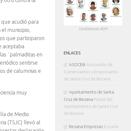
y otro contra la
l que acudió para
el municipio,
Candidaturas ADVI
ros que participaron
ue aceptaba
ENLACES
las ´palmaditas en
eriódico sentirse
ASOCEB
Asociación de
ños de calumnias e
Comerciantes y Empresarios
de Santa Cruz de Bezana
nciencia muy
Ayuntamiento de Santa
Cruz de Bezana
Portal del
Ayuntamiento de Santa Cruz
de Bezana
lía de Medio
ia (TSJC) llevó al
Bezana Empresas
Escuela
 prestar declaración