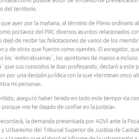
untaba como posible autor de un delito de prevaricación 
 del territorio.
í que ayer por la mañana, al término de Pleno ordinario a
omo portavoz del PRC diversos asuntos relacionados con 
 dejó de recibir las felicitaciones de varios de los miemb
ión y de otros que fueron como oyentes. El exregidor, q
o los ´enhorabuenas´, los apretones de manos e incluso 
a´ que sus conocidos le iban profesando, declaró a este p
ho» por una decisión jurídica con la que «terminan cinco a
ontra mi persona».
entido, aseguró haber tenido en todo este tiempo «la co
 porque «no he dejado de confiar en la justicia».
ecordará, la demanda presentada por ADVI ante la Fisca
y Urbanismo del Tribunal Superior de Justicia de Cantabr
y a la perito que elaboró el informe de la urbanización a