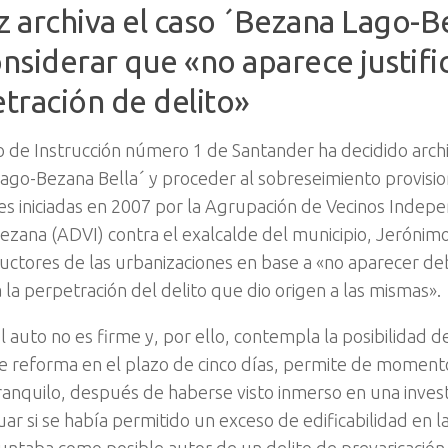
ez archiva el caso ´Bezana Lago-B
considerar que «no aparece justifi
tración de delito»
o de Instrucción número 1 de Santander ha decidido archi
ago-Bezana Bella´ y proceder al sobreseimiento provisio
es iniciadas en 2007 por la Agrupación de Vecinos Indep
ezana (ADVI) contra el exalcalde del municipio, Jerónimo
ructores de las urbanizaciones en base a «no aparecer 
a la perpetración del delito que dio origen a las mismas».
 auto no es firme y, por ello, contempla la posibilidad d
e reforma en el plazo de cinco días, permite de moment
tranquilo, después de haberse visto inmerso en una inves
uar si se había permitido un exceso de edificabilidad en l