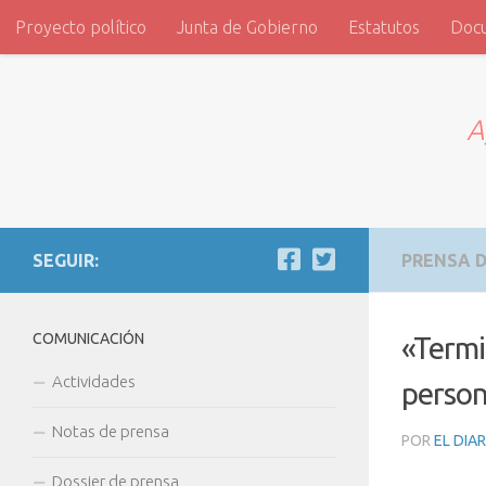
Proyecto político
Junta de Gobierno
Estatutos
Doc
Saltar al contenido
ADVI
A
SEGUIR:
PRENSA D
COMUNICACIÓN
«Termi
Actividades
person
Notas de prensa
POR
EL DIA
Dossier de prensa