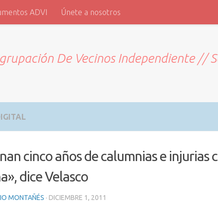
umentos ADVI
Únete a nosotros
grupación De Vecinos Independiente // 
IGITAL
nan cinco años de calumnias e injurias 
a», dice Velasco
RIO MONTAÑÉS
·
DICIEMBRE 1, 2011