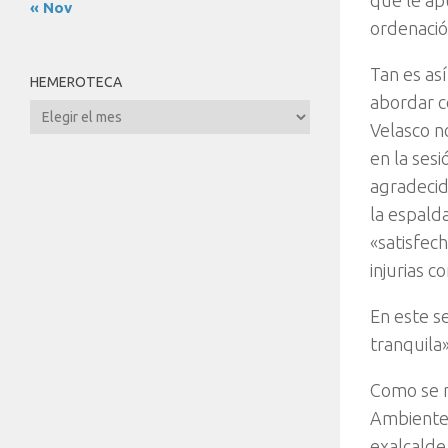
que le ap
« Nov
ordenación
Tan es as
HEMEROTECA
abordar c
Hemeroteca
Velasco no
en la ses
agradecid
la espald
«satisfec
injurias c
En este s
tranquila»
Como se r
Ambiente 
exalcalde 