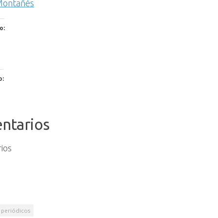
 Montañés
o:
o:
ntarios
ios
periódicos