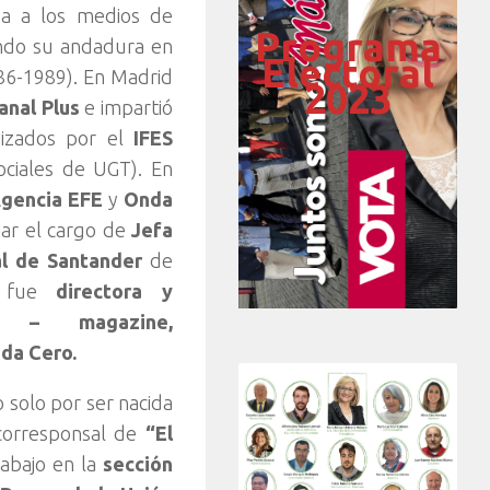
ada a los medios de
Programa
ndo su andadura en
Electoral
986-1989). En Madrid
2023
anal Plus
e impartió
nizados por el
IFES
ociales de UGT). En
gencia EFE
y
Onda
ar el cargo de
Jefa
al de Santander
de
7 fue
directora y
a – magazine,
nda Cero.
 solo por ser nacida
 corresponsal de
“El
rabajo en la
sección