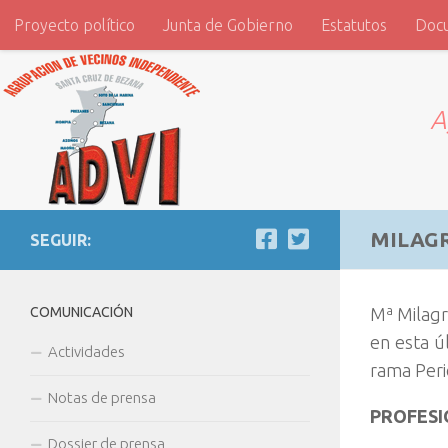
Proyecto político
Junta de Gobierno
Estatutos
Doc
Saltar al contenido
ADVI
A
MILAG
SEGUIR:
COMUNICACIÓN
Mª Milagr
en esta úl
Actividades
rama Peri
Notas de prensa
PROFESI
Dossier de prensa