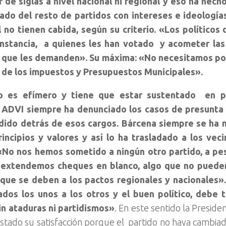
de siglas a nivel nacional ni regional y eso ha hec
ado del resto de partidos con intereses e ideologías
 no tienen cabida, según su criterio. «Los políticos
instancia, a quienes les han votado y acometer las 
s que les demanden». Su máxima: «No necesitamos pol
 de los impuestos y Presupuestos Municipales».
o es efímero y tiene que estar sustentado en pil
. ADVI siempre ha denunciado los casos de presunta 
dido detrás de esos cargos. Bárcena siempre se ha 
incipios y valores y así lo ha trasladado a los veci
 «No nos hemos sometido a ningún otro partido, a pe
i extendemos cheques en blanco, algo que no pueden
 que se deben a los pactos regionales y nacionales»
ados los unos a los otros y el buen político, debe 
sin ataduras ni
partidismos»
. En este sentido la Presid
stado su satisfacción porque el partido no haya cambiad