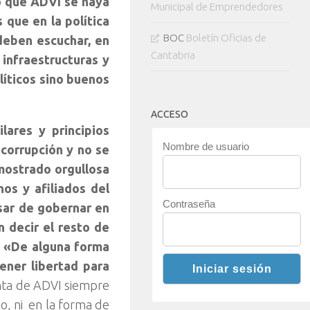
ho que ADVI se haya
Municipal de Emprendedores
 que en la política
BOC
Boletín Oficias de
 deben escuchar, en
Cantabria
infraestructuras y
íticos sino buenos
ACCESO
ares y principios
Nombre de usuario
corrupción y no se
mostrado orgullosa
nos y afiliados del
Contraseña
sar de gobernar en
 decir el resto de
. «De alguna forma
tener libertad para
enta de ADVI siempre
o, ni en la forma de