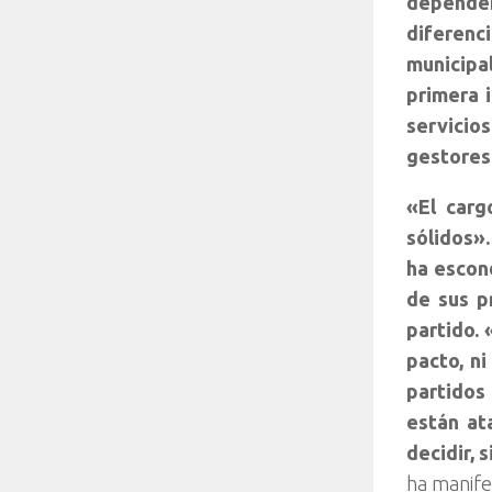
depender 
diferenci
municipal
primera 
servicio
gestores
«El carg
sólidos»
ha escon
de sus pr
partido.
pacto, n
partidos
están at
decidir, 
ha manife