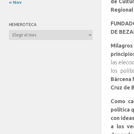
de Cultur
« Nov
Regional
FUNDADO
HEMEROTECA
DE BEZ
Hemeroteca
Milagros
principio
las elecc
los polí
Bárcena h
Cruz de 
Como cab
política 
con ideas
a los ve