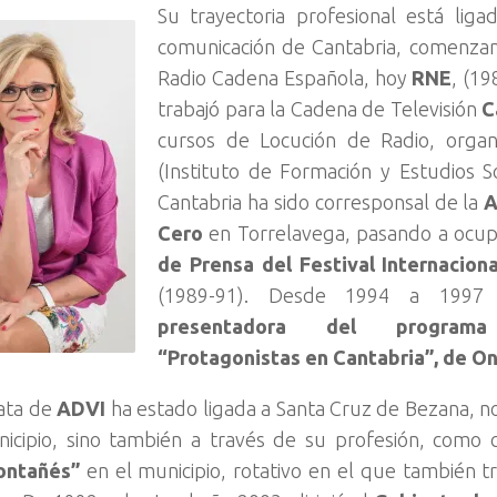
Su trayectoria profesional está lig
comunicación de Cantabria, comenza
Radio Cadena Española, hoy
RNE
, (1
trabajó para la Cadena de Televisión
C
cursos de Locución de Radio, orga
(Instituto de Formación y Estudios S
Cantabria ha sido corresponsal de la
A
Cero
en Torrelavega, pasando a ocup
de Prensa del Festival Internacion
(1989-91). Desde 1994 a 199
presentadora del program
“Protagonistas en Cantabria”, de O
ata de
ADVI
ha estado ligada a Santa Cruz de Bezana, no
nicipio, sino también a través de su profesión, como
ontañés”
en el municipio, rotativo en el que también t