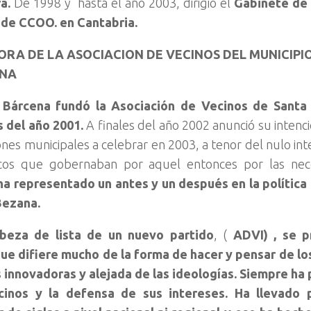
a.
De 1998 y hasta el año 2003, dirigió el
Gabinete de 
 de CCOO. en Cantabria.
RA DE LA ASOCIACION DE VECINOS DEL MUNICIPI
ANA
 Bárcena fundó la Asociación de Vecinos de Santa
s del año 2001.
A finales del año 2002 anunció su intenc
iones municipales a celebrar en 2003, a tenor del nulo i
ticos que gobernaban por aquel entonces por las nec
a representado un antes y un después en la política
Bezana.
eza de lista de un nuevo partido
, (
ADVI) , se 
que difiere mucho de la forma de hacer y pensar de lo
 innovadoras y alejada de las ideologías. Siempre ha
cinos y la defensa de sus intereses. Ha llevado 