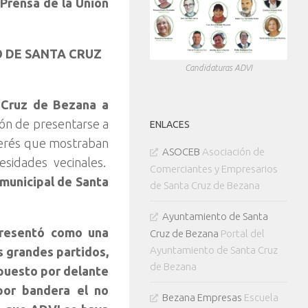
Prensa de la Unión
O DE SANTA CRUZ
Candidaturas ADVI
 Cruz de Bezana a
ión de presentarse a
ENLACES
nterés que mostraban
ASOCEB
Asociación de
esidades vecinales.
Comerciantes y Empresarios
 municipal de Santa
de Santa Cruz de Bezana
Ayuntamiento de Santa
presentó como una
Cruz de Bezana
Portal del
Ayuntamiento de Santa Cruz
s grandes partidos,
de Bezana
 puesto por delante
por bandera el no
Bezana Empresas
Escuela