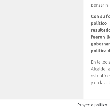
pensar ni 
Con su f
polític
resultado
fueron l
gobernand
politica 
En la leg
Alcalde, 
ostentó e
y en la ac
Proyecto político