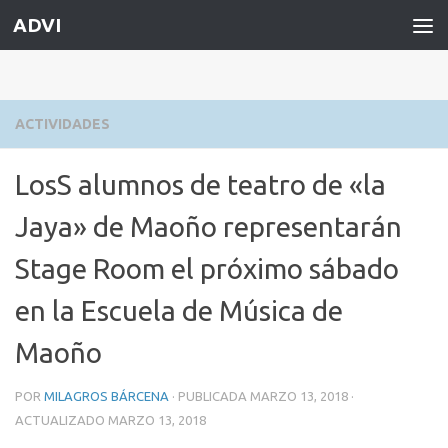
ADVI
Saltar al contenido
ACTIVIDADES
LosS alumnos de teatro de «la
Jaya» de Maoño representarán
Stage Room el próximo sábado
en la Escuela de Música de
Maoño
POR
MILAGROS BÁRCENA
· PUBLICADA
MARZO 13, 2018
·
ACTUALIZADO
MARZO 13, 2018