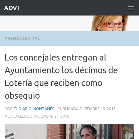
ADVI
Saltar al contenido
PRENSA DIGITAL
Los concejales entregan al
Ayuntamiento los décimos de
Lotería que reciben como
obsequio
POR
EL DIARIO MONTAÑÉS
· PUBLICADA
DICIEMBRE 19, 2015
·
ACTUALIZADO
DICIEMBRE 21, 2015