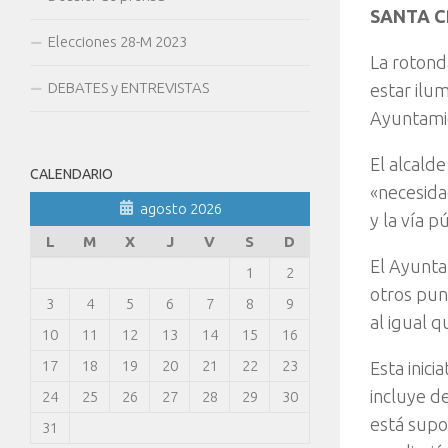
SANTA C
Elecciones 28-M 2023
La rotond
DEBATES y ENTREVISTAS
estar ilu
Ayuntami
El alcald
CALENDARIO
«necesida
agosto 2026
y la vía p
L
M
X
J
V
S
D
El Ayunta
1
2
otros pun
3
4
5
6
7
8
9
al igual 
10
11
12
13
14
15
16
17
18
19
20
21
22
23
Esta inic
incluye d
24
25
26
27
28
29
30
está supo
31