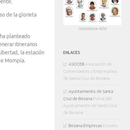
iente.
so de la glorieta
Candidaturas ADVI
 ha planteado
erar itinerarios
ibertad, la estación
ENLACES
a de Mompía.
ASOCEB
Asociación de
Comerciantes y Empresarios
de Santa Cruz de Bezana
Ayuntamiento de Santa
Cruz de Bezana
Portal del
Ayuntamiento de Santa Cruz
de Bezana
Bezana Empresas
Escuela