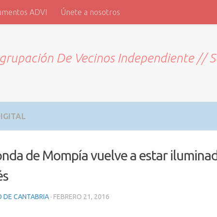
umentos ADVI
Únete a nosotros
grupación De Vecinos Independiente // 
IGITAL
onda de Mompía vuelve a estar iluminad
és
O DE CANTABRIA
·
FEBRERO 21, 2016