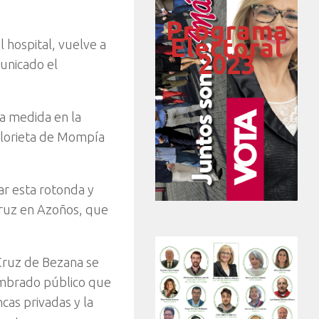
Programa
Electoral
 hospital, vuelve a
2023
unicado el
la medida en la
 glorieta de Mompía
ar esta rotonda y
Cruz en Azoños, que
 Cruz de Bezana se
umbrado público que
cas privadas y la