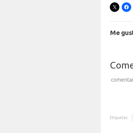
Me gust
Come
comentar
Etiquetas: