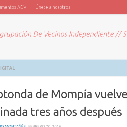
umentos ADVI
Únete a nosotros
grupación De Vecinos Independiente // 
IGITAL
otonda de Mompía vuelve
inada tres años después
RIO MONTAÑÉS
·
FEBRERO 20, 2016