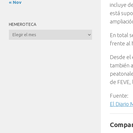
« Nov
incluye d
está supo
ampliació
HEMEROTECA
Hemeroteca
En total 
frente al
Desde el 
también a
peatonale
de FEVE, 
Fuente:
El Diario
Compar