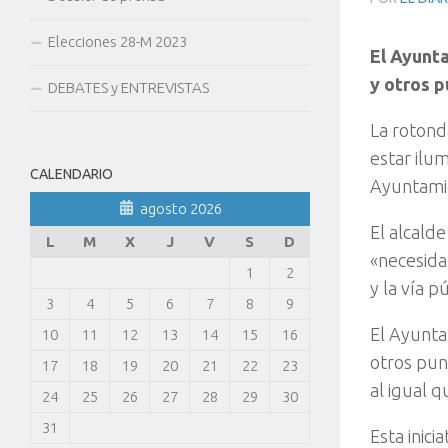
Elecciones 28-M 2023
El Ayunta
y otros p
DEBATES y ENTREVISTAS
La rotond
estar ilu
CALENDARIO
Ayuntami
agosto 2026
El alcald
L
M
X
J
V
S
D
«necesida
1
2
y la vía p
3
4
5
6
7
8
9
El Ayunta
10
11
12
13
14
15
16
otros pun
17
18
19
20
21
22
23
al igual 
24
25
26
27
28
29
30
31
Esta inic