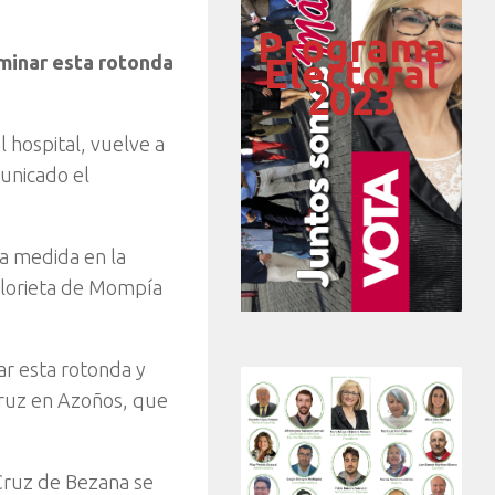
Programa
uminar esta rotonda
Electoral
2023
 hospital, vuelve a
unicado el
la medida en la
 glorieta de Mompía
ar esta rotonda y
Cruz en Azoños, que
 Cruz de Bezana se