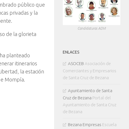
umbrado público que
cas privadas y la
iente.
Candidaturas ADVI
so de la glorieta
ENLACES
 ha planteado
erar itinerarios
ASOCEB
Asociación de
Comerciantes y Empresarios
ibertad, la estación
de Santa Cruz de Bezana
a de Mompía.
Ayuntamiento de Santa
Cruz de Bezana
Portal del
Ayuntamiento de Santa Cruz
de Bezana
Bezana Empresas
Escuela