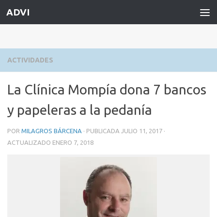
ADVI
Saltar al contenido
ACTIVIDADES
La Clínica Mompía dona 7 bancos
y papeleras a la pedanía
POR
MILAGROS BÁRCENA
· PUBLICADA
JULIO 11, 2017
·
ACTUALIZADO
ENERO 7, 2018