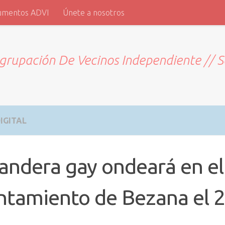
umentos ADVI
Únete a nosotros
grupación De Vecinos Independiente // 
IGITAL
andera gay ondeará en el
tamiento de Bezana el 2