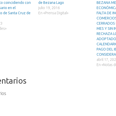
to coincidiendo con
de Bezana Lago
BEZANA M
sario en el
julio 19, 2016
ECONÓMICA
o de Santa Cruz de
En «Prensa Digital»
FALTA DE I
COMERCIOS
23
CERRADOS 
des»
MES Y SIN 
RECHAZA L
ADOPTADOS
CALENDARIO
PAGO DEL I
CONSIDERA
abril 17, 20
En «Notas d
ntarios
ios