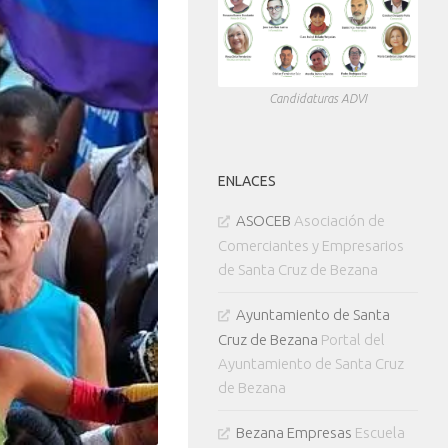
Candidaturas ADVI
ENLACES
ASOCEB
Asociación de
Comerciantes y Empresarios
de Santa Cruz de Bezana
Ayuntamiento de Santa
Cruz de Bezana
Portal del
Ayuntamiento de Santa Cruz
de Bezana
Bezana Empresas
Escuela