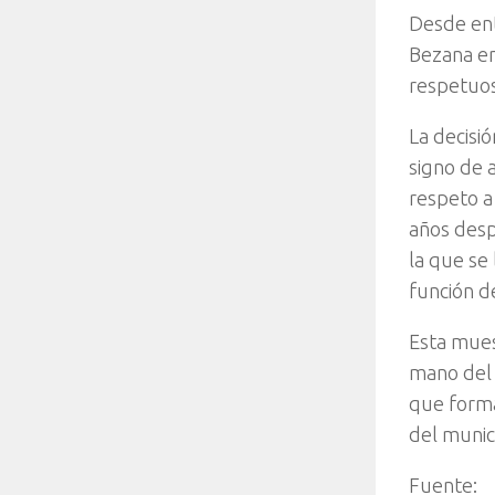
Desde ent
Bezana en
respetuos
La decisi
signo de 
respeto a
años desp
la que se
función de
Esta mues
mano del 
que forma
del munici
Fuente: