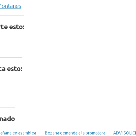
 Montañés
te esto:
a esto:
onado
mañana en asamblea
Bezana demanda a la promotora
ADVI SOLIC