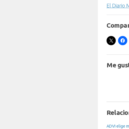
El Diario
Compar
Me gust
Relaci
ADVI elige 