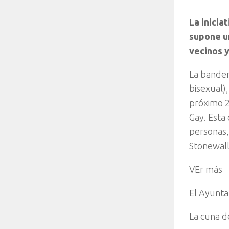
La inicia
supone u
vecinos y
La bander
bisexual)
próximo 2
Gay. Esta
personas,
Stonewall
VEr más
El Ayunta
La cuna d