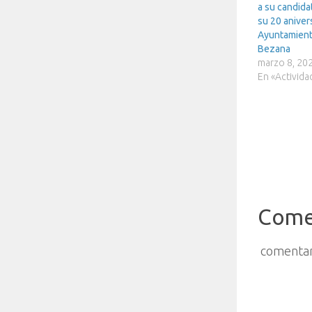
a su candida
su 20 aniver
Ayuntamient
Bezana
marzo 8, 20
En «Activida
Come
comentar