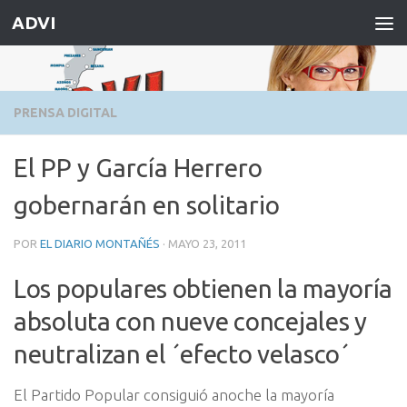
ADVI
Saltar al contenido
PRENSA DIGITAL
El PP y García Herrero
gobernarán en solitario
POR
EL DIARIO MONTAÑÉS
·
MAYO 23, 2011
Los populares obtienen la mayoría
absoluta con nueve concejales y
neutralizan el ´efecto velasco´
El Partido Popular consiguió anoche la mayoría