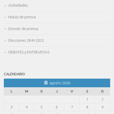
Actividades
Notas de prensa
Dossier de prensa
Elecciones 28-M 2023
DEBATES y ENTREVISTAS
CALENDARIO
agosto 2026
L
M
X
J
V
S
D
1
2
3
4
5
6
7
8
9