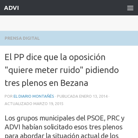
ADVI
Saltar al contenido
PRENSA DIGITAL
El PP dice que la oposición
"quiere meter ruido" pidiendo
tres plenos en Bezana
POR
EL DIARIO MONTAÑÉS
· PUBLICADA
ENERO 13, 2014
·
ACTUALIZADO
MARZO 19, 2015
Los grupos municipales del PSOE, PRC y
ADVI habían solicitado esos tres plenos
para abordar la situación actual de los