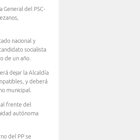
ía General del PSC-
Tezanos,
tado nacional y
andidato socialista
ro de un año.
á dejar la Alcaldía
mpatibles, y deberá
no municipal.
al frente del
unidad autónoma
rno del PP se