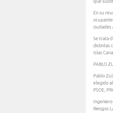
que susti
En su reu
ocupantes
ciudades 
Se trata 
distintas
Islas Can
PABLO Z
Pablo Zul
elegido a
PSOE, PRC
Ingeniero
Riesgos L