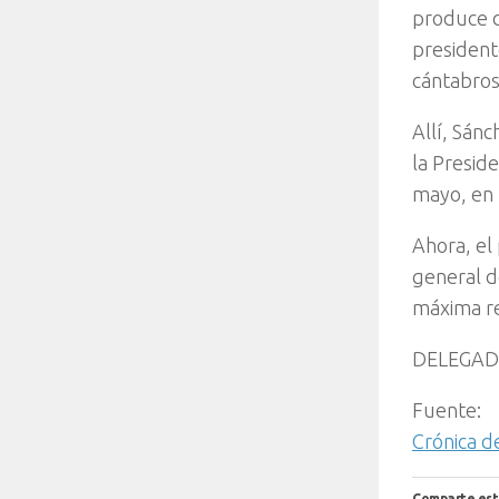
produce d
presidente
cántabros
Allí, Sánc
la Preside
mayo, en 
Ahora, el 
general d
máxima re
DELEGAD
Fuente:
Crónica d
Comparte est