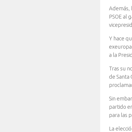
Además, h
PSOE al g
vicepresi
Y hace qu
exeuropar
a la Pres
Tras su n
de Santa 
proclamar
Sin embarg
partido e
para las 
La elecci