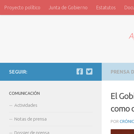
Proyecto político
Junta de Gobierno
Estatutos
Doc
Saltar al contenido
ADVI
A
SEGUIR:
PRENSA D
COMUNICACIÓN
El Gob
Actividades
como d
Notas de prensa
POR
CRÓNIC
Dossier de prensa