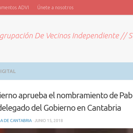
umentos ADVI
Únete a nosotros
grupación De Vecinos Independiente // 
IGITAL
ierno aprueba el nombramiento de Pab
elegado del Gobierno en Cantabria
A DE CANTABRIA
·
JUNIO 15, 2018