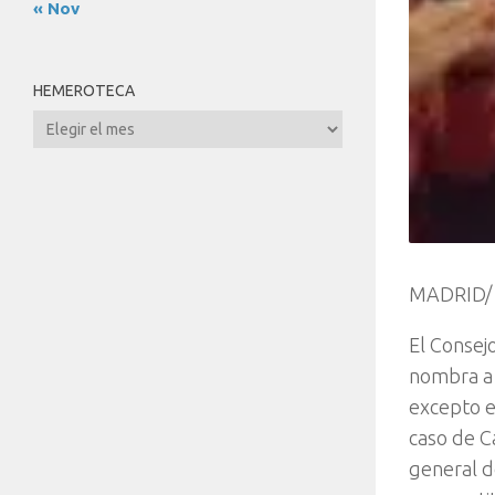
« Nov
HEMEROTECA
Hemeroteca
MADRID/
El Consej
nombra a
excepto e
caso de C
general d