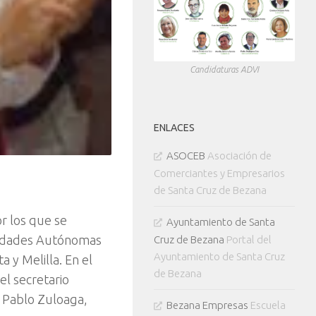
Candidaturas ADVI
ENLACES
ASOCEB
Asociación de
Comerciantes y Empresarios
de Santa Cruz de Bezana
r los que se
Ayuntamiento de Santa
nidades Autónomas
Cruz de Bezana
Portal del
Ayuntamiento de Santa Cruz
 y Melilla. En el
de Bezana
el secretario
, Pablo Zuloaga,
Bezana Empresas
Escuela