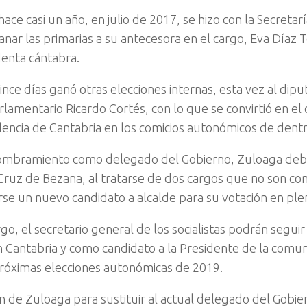
ace casi un año, en julio de 2017, se hizo con la Secretar
anar las primarias a su antecesora en el cargo, Eva Díaz 
denta cántabra.
ince días ganó otras elecciones internas, esta vez al dipu
lamentario Ricardo Cortés, con lo que se convirtió en el c
idencia de Cantabria en los comicios autonómicos de dent
ombramiento como delegado del Gobierno, Zuloaga deber
Cruz de Bezana, al tratarse de dos cargos que no son co
se un nuevo candidato a alcalde para su votación en ple
o, el secretario general de los socialistas podrán seguir 
n Cantabria y como candidato a la Presidente de la com
próximas elecciones autonómicas de 2019.
ón de Zuloaga para sustituir al actual delegado del Gobie