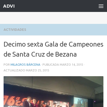
ADVI
Saltar al contenido
ACTIVIDADES
Decimo sexta Gala de Campeones
de Santa Cruz de Bezana
POR
MILAGROS BÁRCENA
· PUBLICADA
MARZO 14, 2015
·
ACTUALIZADO
MARZO 25, 2015