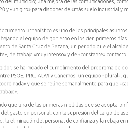
to del municipio; una mejora de las comunicaciones, com
S-20 y «un giro» para disponer de «más suelo industrial y
documento urbanístico es uno de los principales asuntos
abajando el equipo de gobierno en los cien primeros días
nto de Santa Cruz de Bezana, un periodo que el alcald
nte», de trabajo «muy intenso» y de «constante» contacto 
egidor, se ha iniciado el cumplimiento del programa de g
entre PSOE, PRC, ADVI y Ganemos, un equipo «plural», q
oordinada» y que se reúne semanalmente para que «ca
trabajo».
ado que una de las primeras medidas que se adoptaron fu
 del gasto en personal, con la supresión del cargo de ase
o, la eliminación del personal de confianza y la rebaja e