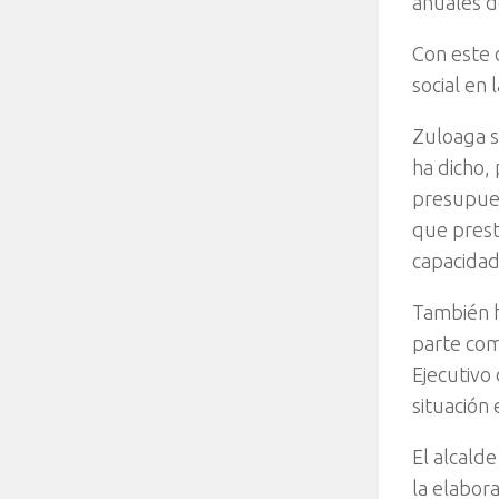
anuales d
Con este 
social en
Zuloaga s
ha dicho,
presupues
que presta
capacidad
También h
parte com
Ejecutivo
situación
El alcald
la elabor