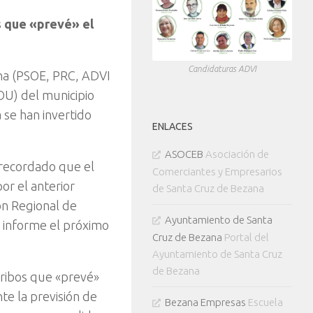
s que «prevé» el
Candidaturas ADVI
na (PSOE, PRC, ADVI
OU) del municipio
 se han invertido
ENLACES
ASOCEB
Asociación de
 recordado que el
Comerciantes y Empresarios
or el anterior
de Santa Cruz de Bezana
ón Regional de
Ayuntamiento de Santa
 informe el próximo
Cruz de Bezana
Portal del
Ayuntamiento de Santa Cruz
de Bezana
rribos que «prevé»
te la previsión de
Bezana Empresas
Escuela