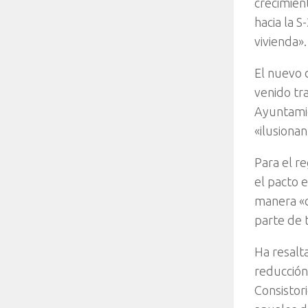
crecimien
hacia la 
vivienda».
El nuevo 
venido tr
Ayuntamie
«ilusiona
Para el r
el pacto 
manera «c
parte de 
Ha resalt
reducción
Consistori