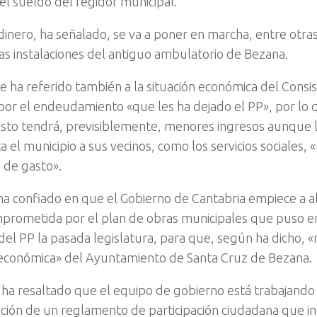
el sueldo del regidor municipal.
dinero, ha señalado, se va a poner en marcha, entre otras
 las instalaciones del antiguo ambulatorio de Bezana.
e ha referido también a la situación económica del Consist
 por el endeudamiento «que les ha dejado el PP», por lo 
to tendrá, previsiblemente, menores ingresos aunque l
 el municipio a sus vecinos, como los servicios sociales,
 de gasto».
a confiado en que el Gobierno de Cantabria empiece a a
prometida por el plan de obras municipales que puso e
 del PP la pasada legislatura, para que, según ha dicho, 
 económica» del Ayuntamiento de Santa Cruz de Bezana.
e ha resaltado que el equipo de gobierno está trabajando 
ación de un reglamento de participación ciudadana que i