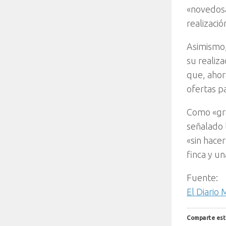
«novedosa
realizaci
Asimismo,
su realiz
que, ahor
ofertas p
Como «gra
señalado 
«sin hace
finca y un
Fuente:
El Diario
Comparte est