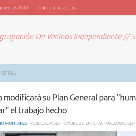
umentos ADVI
Únete a nosotros
grupación De Vecinos Independiente // 
IGITAL
 modificará su Plan General para "hum
ar" el trabajo hecho
RIO MONTAÑÉS
· PUBLICADA
SEPTIEMBRE 22, 2015
· ACTUALIZADO
SEP