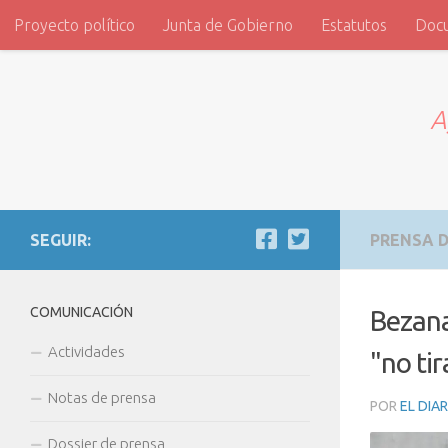
Proyecto político
Junta de Gobierno
Estatutos
Doc
Saltar al contenido
ADVI
A
SEGUIR:
PRENSA D
COMUNICACIÓN
Bezana
Actividades
"no tir
Notas de prensa
POR
EL DIA
Dossier de prensa