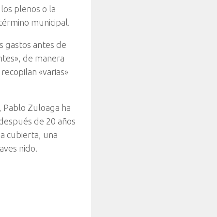
os plenos o la
 término municipal.
s gastos antes de
antes», de manera
recopilan «varias»
, Pablo Zuloaga ha
 después de 20 años
na cubierta, una
aves nido.