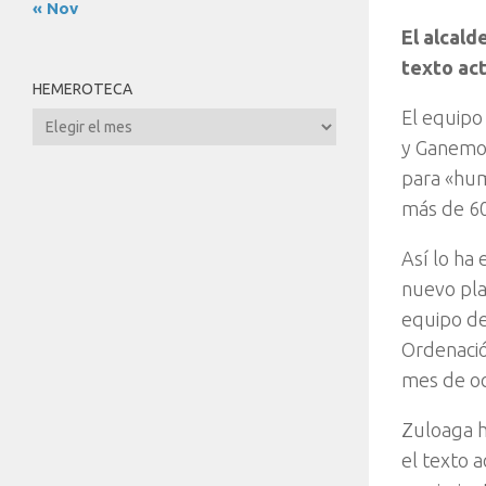
« Nov
El alcald
texto act
HEMEROTECA
El equipo
Hemeroteca
y Ganemos
para «huma
más de 60
Así lo ha
nuevo pla
equipo de
Ordenació
mes de o
Zuloaga h
el texto a