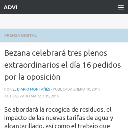
ADVI
Saltar al contenido
PRENSA DIGITAL
Bezana celebrará tres plenos
extraordinarios el día 16 pedidos
por la oposición
POR
EL DIARIO MONTAÑÉS
· PUBLICADA
ENERO 10, 2014
·
ACTUALIZADO
MARZO 19, 2015
Se abordará la recogida de residuos, el
impacto de las nuevas tarifas de agua y
alcantarillado, así como el trabajo que