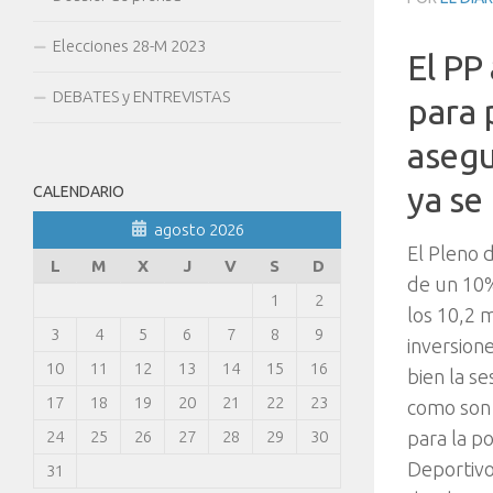
Elecciones 28-M 2023
El PP
DEBATES y ENTREVISTAS
para 
asegu
ya se
CALENDARIO
agosto 2026
El Pleno 
L
M
X
J
V
S
D
de un 10%
1
2
los 10,2 
3
4
5
6
7
8
9
inversione
10
11
12
13
14
15
16
bien la s
17
18
19
20
21
22
23
como son 
24
25
26
27
28
29
30
para la p
Deportivo
31