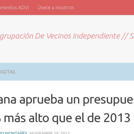
umentos ADVI
Únete a nosotros
grupación De Vecinos Independiente // 
IGITAL
ana aprueba un presupue
más alto que el de 2013
RIO MONTAÑÉS
·
NOVIEMBRE 28, 2013