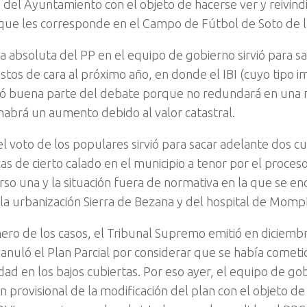
 del Ayuntamiento con el objeto de hacerse ver y reivindi
que les corresponde en el Campo de Fútbol de Soto de l
a absoluta del PP en el equipo de gobierno sirvió para sa
tos de cara al próximo año, en donde el IBI (cuyo tipo im
ó buena parte del debate porque no redundará en una r
 habrá un aumento debido al valor catastral.
l voto de los populares sirvió para sacar adelante dos c
as de cierto calado en el municipio a tenor por el proceso
rso una y la situación fuera de normativa en la que se enc
 la urbanización Sierra de Bezana y del hospital de Momp
mero de los casos, el Tribunal Supremo emitió en diciemb
 anuló el Plan Parcial por considerar que se había comet
idad en los bajos cubiertas. Por eso ayer, el equipo de gob
 provisional de la modificación del plan con el objeto de 