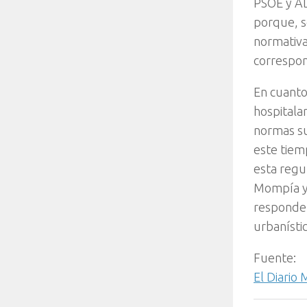
PSOE y AD
porque, s
normativa
correspon
En cuanto
hospitala
normas su
este tiem
esta regu
Mompía ya
responde 
urbanísti
Fuente:
El Diario