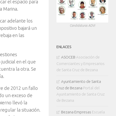
car el espacio para
a Marina.
car adelante los
Candidaturas ADVI
positivo bajará un
ebaja en las
ENLACES
uestiones
ASOCEB
Asociación de
 judicial en el que
Comerciantes y Empresarios
uentra la otra. Se
de Santa Cruz de Bezana
ía.
Ayuntamiento de Santa
re de 2012 un fallo
Cruz de Bezana
Portal del
Ayuntamiento de Santa Cruz
ido un exceso de
de Bezana
ierno llevó la
regular la situación.
Bezana Empresas
Escuela