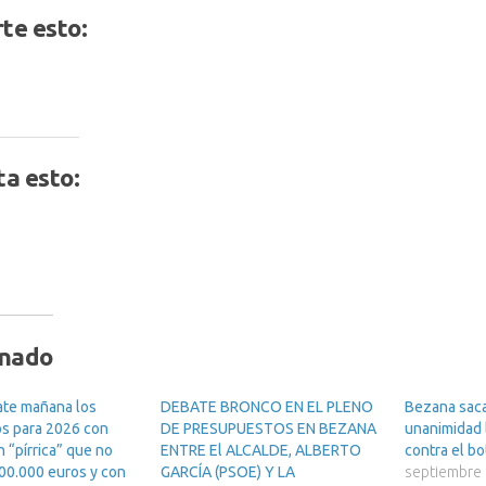
te esto:
a esto:
onado
te mañana los
DEBATE BRONCO EN EL PLENO
Bezana saca
s para 2026 con
DE PRESUPUESTOS EN BEZANA
unanimidad 
n “pírrica” que no
ENTRE El ALCALDE, ALBERTO
contra el bo
00.000 euros y con
GARCÍA (PSOE) Y LA
septiembre 