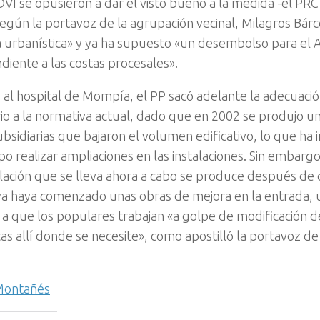
VI se opusieron a dar el visto bueno a la medida -el PRC
egún la portavoz de la agrupación vecinal, Milagros Bárc
 urbanística» y ya ha supuesto «un desembolso para el
diente a las costas procesales».
 al hospital de Mompía, el PP sacó adelante la adecuació
rio a la normativa actual, dado que en 2002 se produjo u
bsidiarias que bajaron el volumen edificativo, lo que ha
po realizar ampliaciones en las instalaciones. Sin embarg
lación que se lleva ahora a cabo se produce después de 
 haya comenzado unas obras de mejora en la entrada, 
a que los populares trabajan «a golpe de modificación 
cas allí donde se necesite», como apostilló la portavoz de
 Montañés