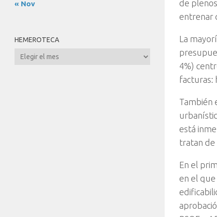
de plenos
« Nov
entrenar 
La mayorí
HEMEROTECA
presupues
Hemeroteca
4%) centr
facturas:
También e
urbanístic
está inme
tratan de
En el pri
en el que
edificabil
aprobación