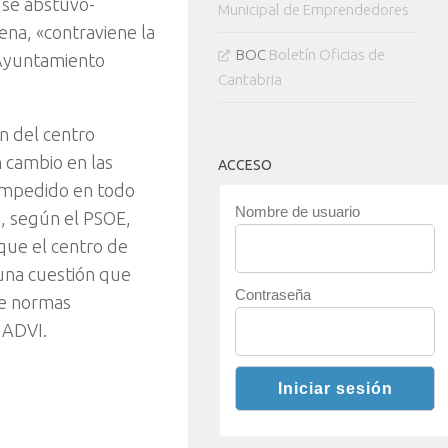
 se abstuvo-
Municipal de Emprendedores
ena, «contraviene la
BOC
Boletín Oficias de
 Ayuntamiento
Cantabria
n del centro
n cambio en las
ACCESO
 impedido en todo
Nombre de usuario
o, según el PSOE,
que el centro de
una cuestión que
Contraseña
de normas
 ADVI.