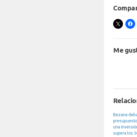
Compar
Me gust
Relaci
Bezana deba
presupuesto
una inversió
supera los 5