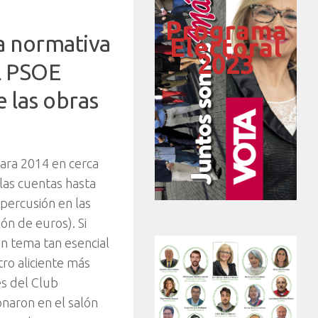
Programa
la normativa
Electoral
2023
el PSOE
 las obras
ara 2014 en cerca
as cuentas hasta
epercusión en las
ón de euros). Si
un tema tan esencial
ro aliciente más
es del Club
naron en el salón