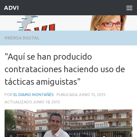
ADVI
Saltar al contenido
PRENSA DIGITAL
"Aquí se han producido
contrataciones haciendo uso de
tácticas amiguistas"
POR
EL DIARIO MONTAÑÉS
· PUBLICADA
JUNIO 15, 2015
·
ACTUALIZADO
JUNIO 18, 2015