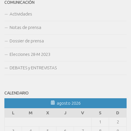
COMUNICACIÓN
Actividades
Notas de prensa
Dossier de prensa
Elecciones 28-M 2023
DEBATES y ENTREVISTAS
CALENDARIO
agosto 2026
L
M
X
J
V
S
D
1
2
3
4
5
6
7
8
9