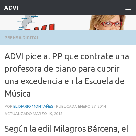
ADVI
Saltar al contenido
PRENSA DIGITAL
ADVI pide al PP que contrate una
profesora de piano para cubrir
una excedencia en la Escuela de
Música
POR
EL DIARIO MONTAÑÉS
· PUBLICADA
ENERO 27, 2014
·
ACTUALIZADO
MARZO 19, 2015
Según la edil Milagros Bárcena, el