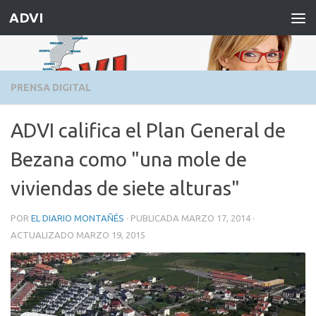
ADVI
Saltar al contenido
PRENSA DIGITAL
ADVI califica el Plan General de
Bezana como "una mole de
viviendas de siete alturas"
POR
EL DIARIO MONTAÑÉS
· PUBLICADA
MARZO 17, 2014
·
ACTUALIZADO
MARZO 19, 2015