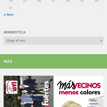
24
25
26
27
28
29
30
31
« Nov
HEMEROTECA
Hemeroteca
MÁS