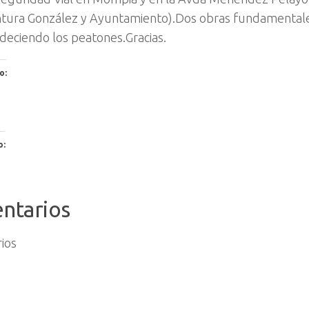
ura González y Ayuntamiento).Dos obras fundamentales
deciendo los peatones.Gracias.
o:
o:
ntarios
ios