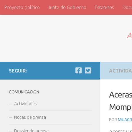
Proyecto político
Junta de Gobierno
Estatutos
Doc
Saltar al contenido
ADVI
A
SEGUIR:
ACTIVID
COMUNICACIÓN
Aceras
Actividades
Mompí
Notas de prensa
POR
MILAG
Dossier de prensa
Aceras y 