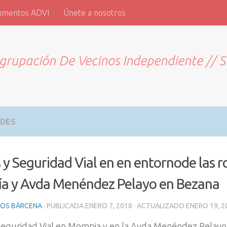
umentos ADVI
Únete a nosotros
grupación De Vecinos Independiente // 
ADES
 y Seguridad Vial en en entornode las 
a y Avda Menéndez Pelayo en Bezana
ROS BÁRCENA
· PUBLICADA
ENERO 7, 2018
· ACTUALIZADO
ENERO 19, 2
seguridad Vial en Mompia y en la Avda Menéndez Pelayo (