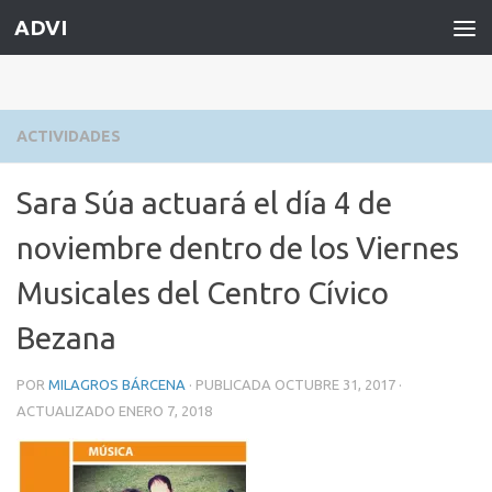
ADVI
Saltar al contenido
ACTIVIDADES
Sara Súa actuará el día 4 de
noviembre dentro de los Viernes
Musicales del Centro Cívico
Bezana
POR
MILAGROS BÁRCENA
· PUBLICADA
OCTUBRE 31, 2017
·
ACTUALIZADO
ENERO 7, 2018